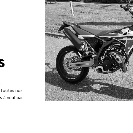
s
t
. Toutes nos
s à neuf par