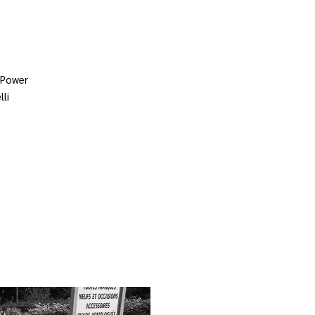
 Power
lli